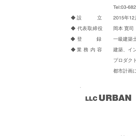
Tel:03-6
◆
設 立
2015年1
◆ 代表取締役
岡本 寛司
◆
登 録
一級建築士
◆
業務内容
建築、イ
プロダク
都市計画